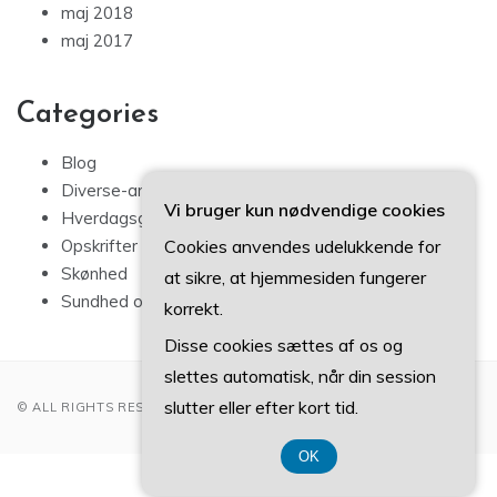
maj 2018
maj 2017
Categories
Blog
Diverse-artikler
Vi bruger kun nødvendige cookies
Hverdagsglimmer
Cookies anvendes udelukkende for
Opskrifter
Skønhed
at sikre, at hjemmesiden fungerer
Sundhed og Velvære
korrekt.
Disse cookies sættes af os og
slettes automatisk, når din session
slutter eller efter kort tid.
© ALL RIGHTS RESERVED 2022
OK
CVR 374 077 39