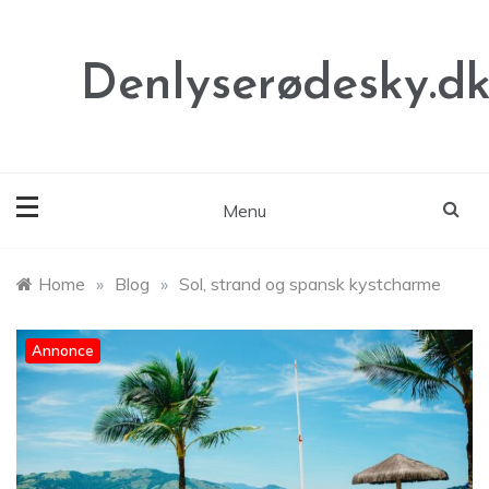
Skip
to
content
Denlyserødesky.d
Menu
Home
»
Blog
»
Sol, strand og spansk kystcharme
Annonce