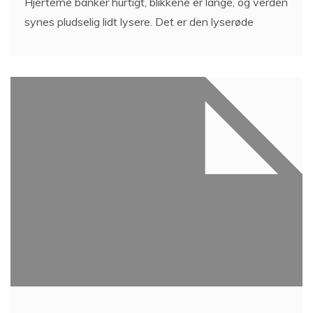
Hjerterne banker hurtigt, blikkene er lange, og verden
synes pludselig lidt lysere. Det er den lyserøde