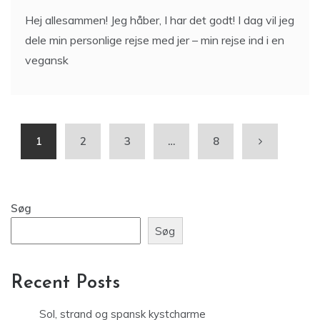
Hej allesammen! Jeg håber, I har det godt! I dag vil jeg
dele min personlige rejse med jer – min rejse ind i en
vegansk
1
2
3
…
8
Søg
Søg
Recent Posts
Sol, strand og spansk kystcharme