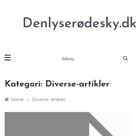
Skip
to
content
Denlyserødesky.d
Menu
Kategori:
Diverse-artikler
Home
»
Diverse-artikler