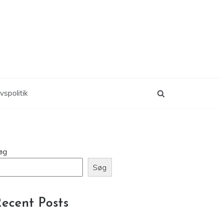
k
ivspolitik
øg
Søg
ecent Posts