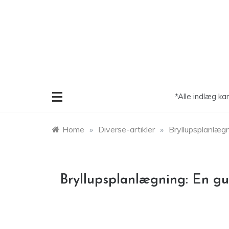
Skip
to
content
*Alle indlæg ka
Home
»
Diverse-artikler
»
Bryllupsplanlægn
Bryllupsplanlægning: En gui