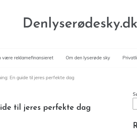
Denlyserødesky.d
n være reklamefinansieret
Om den lyserøde sky
Privatl
ing: En guide til jeres perfekte dag
S
de til jeres perfekte dag
R