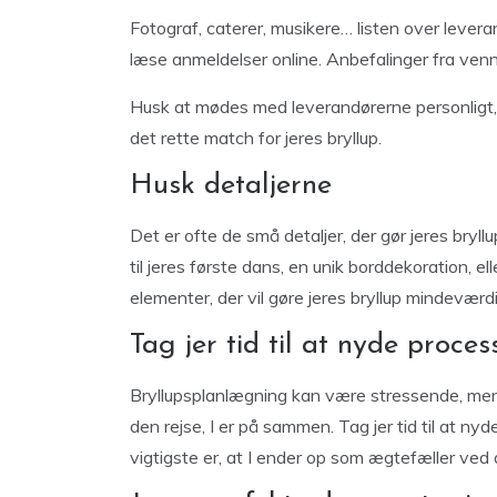
Fotograf, caterer, musikere… listen over lever
læse anmeldelser online. Anbefalinger fra ven
Husk at mødes med leverandørerne personligt, 
det rette match for jeres bryllup.
Husk detaljerne
Det er ofte de små detaljer, der gør jeres bryl
til jeres første dans, en unik borddekoration, el
elementer, der vil gøre jeres bryllup mindeværdi
Tag jer tid til at nyde proces
Bryllupsplanlægning kan være stressende, men hu
den rejse, I er på sammen. Tag jer tid til at ny
vigtigste er, at I ender op som ægtefæller ved