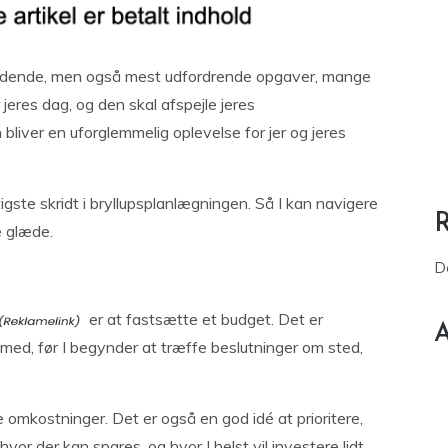
ændende, men også mest udfordrende opgaver, mange
r jeres dag, og den skal afspejle jeres
 bliver en uforglemmelig oplevelse for jer og jeres
igste skridt i bryllupsplanlægningen. Så I kan navigere
 glæde.
D
er at fastsætte et budget. Det er
A
 med, før I begynder at træffe beslutninger om sted,
e omkostninger. Det er også en god idé at prioritere,
hvor der kan spares, og hvor I helst vil investere lidt