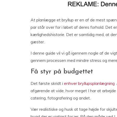
At planlægge et bryllup er en af de mest sp
par står over for i løbet af deres forhold. Det e
kærlighedshistorie. Det er samtidig med, at den
gæster.
I denne guide vil vi gå igennem nogle af de vigt
gennem processen med mindre stress og mere
Få styr på budgettet
Det første skridt i
enhver bryllupsplanlægning
afgørende at vide, hvor meget I har at arbejde
catering, fotografering og andet.
Vær realistiske og husk at tage højde for skjult
hvad der er vigtigst for jer. På den måde ved I, 