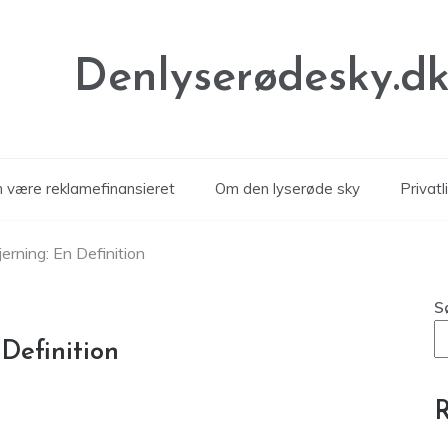
Denlyserødesky.d
n være reklamefinansieret
Om den lyserøde sky
Privatl
rning: En Definition
S
Definition
R