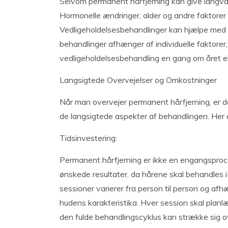
Selvom permanent hårfjerning kan give langvari
Hormonelle ændringer, alder og andre faktorer
Vedligeholdelsesbehandlinger kan hjælpe med a
behandlinger afhænger af individuelle faktore
vedligeholdelsesbehandling en gang om året el
Langsigtede Overvejelser og Omkostninger
Når man overvejer permanent hårfjerning, er d
de langsigtede aspekter af behandlingen. Her e
Tidsinvestering:
Permanent hårfjerning er ikke en engangsproce
ønskede resultater, da hårene skal behandles i
sessioner varierer fra person til person og af
hudens karakteristika. Hver session skal planl
den fulde behandlingscyklus kan strække sig o