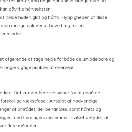
ge resultater, kan nogle hår vokse tilbage over tid.
 kan påvirke hårvæksten.
t holde huden glat og hårfri. Hyppigheden af disse
r, men mange oplever at have brug for en
ler mindre.
et afgørende at tage højde for både de umiddelbare og
r nogle vigtige punkter at overveje:
dure. Det kræver flere sessioner for at opnå de
 forskellige vækstfaser. Antallet af nødvendige
hænger af området, der behandles, samt hårets og
ægges med flere ugers mellemrum, hvilket betyder, at
ver flere måneder.