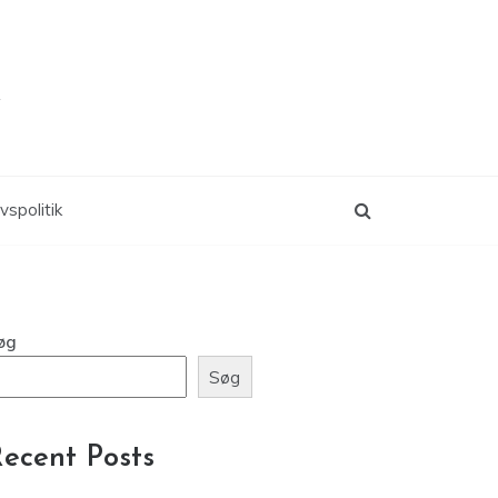
k
ivspolitik
øg
Søg
ecent Posts