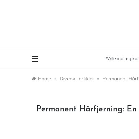
Skip
to
content
*Alle indlæg ka
Home
»
Diverse-artikler
»
Permanent Hårfje
Permanent Hårfjerning: En 