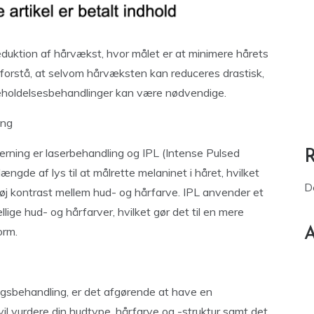
duktion af hårvækst, hvor målet er at minimere hårets
 forstå, at selvom hårvæksten kan reduceres drastisk,
igeholdelsesbehandlinger kan være nødvendige.
ing
rning er laserbehandling og IPL (Intense Pulsed
ngde af lys til at målrette melaninet i håret, hvilket
D
høj kontrast mellem hud- og hårfarve. IPL anvender et
llige hud- og hårfarver, hvilket gør det til en mere
orm.
A
gsbehandling, er det afgørende at have en
 vil vurdere din hudtype, hårfarve og -struktur samt det