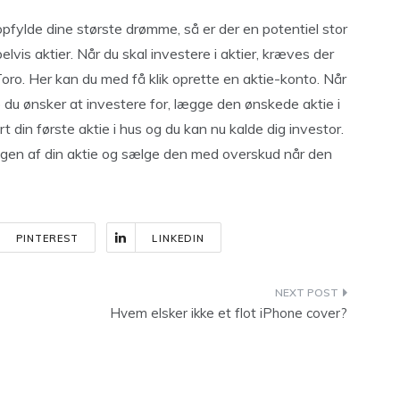
e opfylde dine største drømme, så er der en potentiel stor
vis aktier. Når du skal investere i aktier, kræves der
ro. Her kan du med få klik oprette en aktie-konto. Når
b du ønsker at investere for, lægge den ønskede aktie i
t din første aktie i hus og du kan nu kalde dig investor.
ngen af din aktie og sælge den med overskud når den
PINTEREST
LINKEDIN
Hvem elsker ikke et flot iPhone cover?