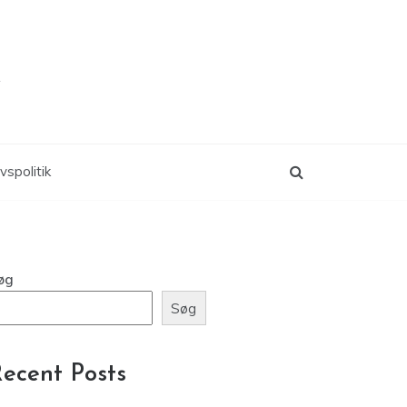
k
ivspolitik
øg
Søg
ecent Posts