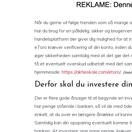
Når du gerne vil følge trenden som så mange a
har du brug for en pålidelig, sikker og brugerve
handelsplatform der giver dig mulighed for at i
eToro kræver verificering af din konto, inden d
øger sikkerheden samtidig med at det gør det mu
få et eventuelt overskud udbetalt med det sam
hjemmeside:
https://aktieskole.com/etoro/
Derfor skal du investere d
Der er flere gode årsager til at begynde en in
har penge stående i banken, så vil de med tide
enkelt, at du over en længere årrække vil kunn
Samtidig kan din opsparing eventuelt komme til a
banken. At investere sine egne penge, kræver 