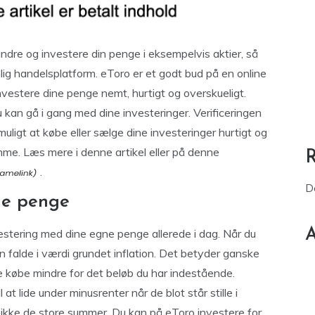
ndre og investere din penge i eksempelvis aktier, så
nlig handelsplatform. eToro er et godt bud på en online
nvestere dine penge nemt, hurtigt og overskueligt.
u kan gå i gang med dine investeringer. Verificeringen
ligt at købe eller sælge dine investeringer hurtigt og
me. Læs mere i denne artikel eller på denne
.
D
ine penge
A
vestering med dine egne penge allerede i dag. Når du
n falde i værdi grundet inflation. Det betyder ganske
e købe mindre for det beløb du har indestående.
t lide under minusrenter når de blot står stille i
ikke de store summer. Du kan på eToro investere for