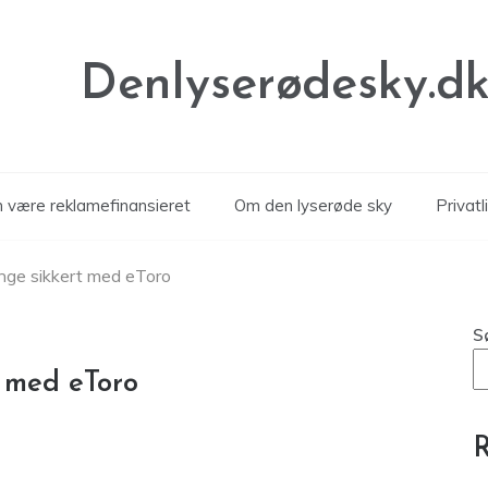
Denlyserødesky.d
n være reklamefinansieret
Om den lyserøde sky
Privatl
enge sikkert med eToro
S
t med eToro
R