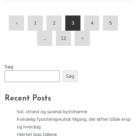
1
2
3
4
5
…
12
Søg
Søg
Recent Posts
Sol, strand og spansk kystcharme
Kvindelig fysioterapeutisk tilgang, der løfter både krop
og hverdag
Hjertet bag tallene