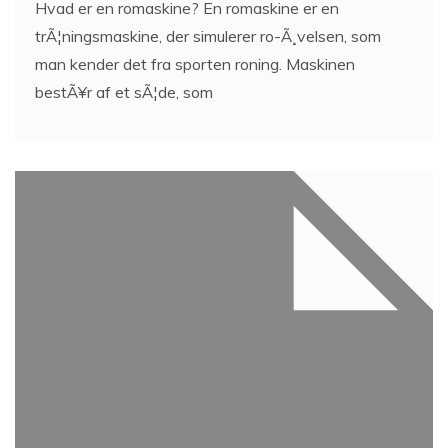
Hvad er en romaskine? En romaskine er en
trÃ¦ningsmaskine, der simulerer ro-Ã¸velsen, som
man kender det fra sporten roning. Maskinen
bestÃ¥r af et sÃ¦de, som