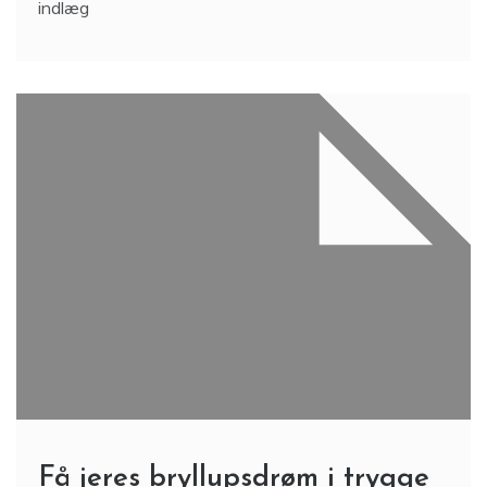
indlæg
Få jeres bryllupsdrøm i trygge