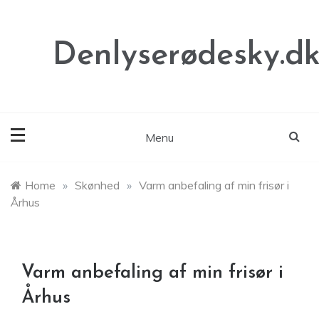
Skip
to
content
Denlyserødesky.d
Menu
Home
»
Skønhed
»
Varm anbefaling af min frisør i
Århus
Varm anbefaling af min frisør i
Århus