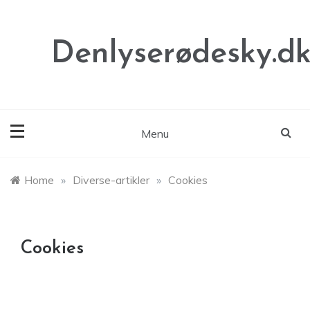
Skip
to
content
Denlyserødesky.d
Menu
Home
»
Diverse-artikler
»
Cookies
Cookies