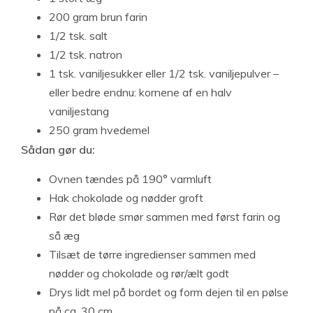
200 gram brun farin
1/2 tsk. salt
1/2 tsk. natron
1 tsk. vaniljesukker eller 1/2 tsk. vaniljepulver –
eller bedre endnu: kornene af en halv
vaniljestang
250 gram hvedemel
Sådan gør du:
Ovnen tændes på 190° varmluft
Hak chokolade og nødder groft
Rør det bløde smør sammen med først farin og
så æg
Tilsæt de tørre ingredienser sammen med
nødder og chokolade og rør/ælt godt
Drys lidt mel på bordet og form dejen til en pølse
på ca. 30 cm.