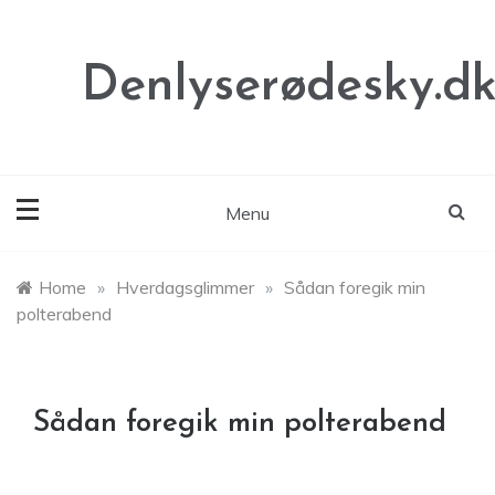
Skip
to
content
Denlyserødesky.d
Menu
Home
»
Hverdagsglimmer
»
Sådan foregik min
polterabend
Sådan foregik min polterabend