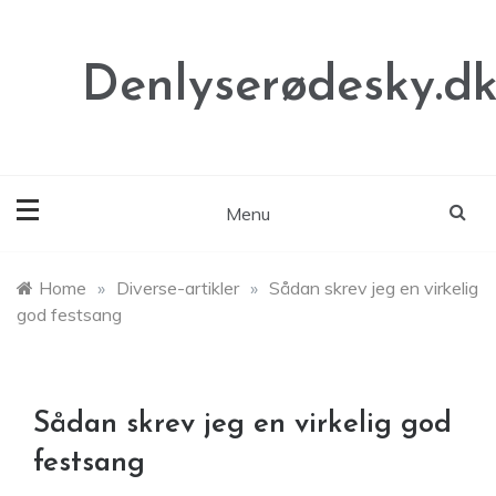
Skip
to
content
Denlyserødesky.d
Menu
Home
»
Diverse-artikler
»
Sådan skrev jeg en virkelig
god festsang
Sådan skrev jeg en virkelig god
festsang