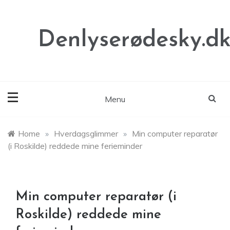
Skip
to
content
Denlyserødesky.d
Menu
Home
»
Hverdagsglimmer
»
Min computer reparatør
(i Roskilde) reddede mine ferieminder
Min computer reparatør (i
Roskilde) reddede mine